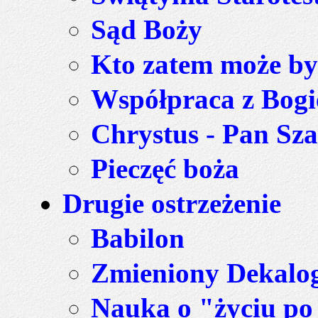
Sąd Boży
Kto zatem może b
Współpraca z Bog
Chrystus - Pan Sz
Pieczęć boża
Drugie ostrzeżenie
Babilon
Zmieniony Dekalo
Nauka o "życiu po