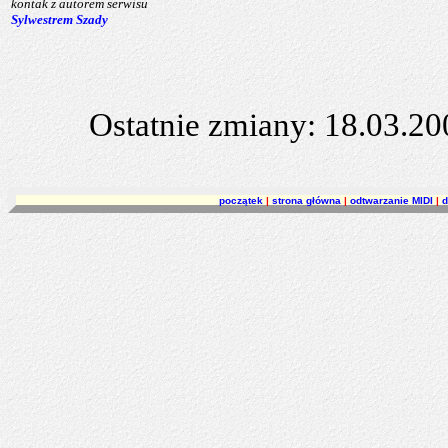
kontak z autorem serwisu
Sylwestrem Szady
Ostatnie zmiany: 18.03.200
początek
|
strona główna
|
odtwarzanie MIDI
|
d